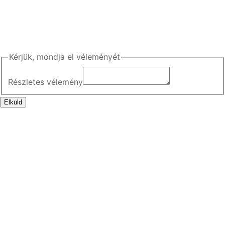
Ugrás
a
tartalomhoz
Kérjük, mondja el véleményét
Részletes vélemény