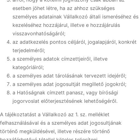
esetben jöhet létre, ha az ahhoz szükséges
személyes adatainak Vállalkozó általi ismeréséhez és
kezeléséhez hozzájárul, illetve e hozzájárulás
visszavonhatóságáról;
az adatkezelés pontos céljáról, jogalapjáról, konkrét
terjedelméről;
a személyes adatok címzettjeiről, illetve
kategóriáiról;
a személyes adat tárolásának tervezett idejéről;
a személyes adat jogosultját megillető jogokról;
a Hatóságnak címzett panasz, vagy bírósági
jogorvoslat előterjesztésének lehetőségéről.
A tájékoztatást a Vállalkozó az 1. sz. melléklet
felhasználásával és a személyes adat jogosultjának
történő megküldésével, illetve részére történő
hozzáférhetővé tétellel köteles teljesíteni.