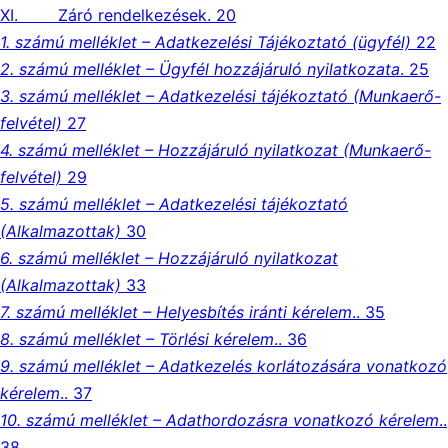
XI. Záró rendelkezések. 20
1. számú melléklet – Adatkezelési Tájékoztató (ügyfél)
22
2. számú melléklet – Ügyfél hozzájáruló nyilatkozata
. 25
3. számú melléklet – Adatkezelési tájékoztató (Munkaerő-
felvétel)
27
4. számú melléklet – Hozzájáruló nyilatkozat (Munkaerő-
felvétel)
29
5. számú melléklet – Adatkezelési tájékoztató
(Alkalmazottak)
30
6. számú melléklet – Hozzájáruló nyilatkozat
(Alkalmazottak)
33
7. számú melléklet – Helyesbítés iránti kérelem
.. 35
8. számú melléklet – Törlési kérelem
.. 36
9. számú melléklet – Adatkezelés korlátozására vonatkozó
kérelem
.. 37
10. számú melléklet – Adathordozásra vonatkozó kérelem
..
38