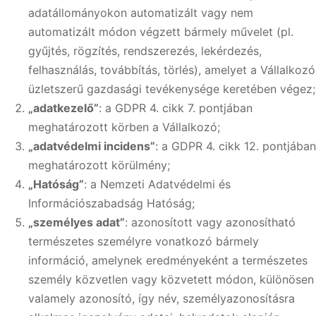
adatállományokon automatizált vagy nem
automatizált módon végzett bármely művelet (pl.
gyűjtés, rögzítés, rendszerezés, lekérdezés,
felhasználás, továbbítás, törlés), amelyet a Vállalkozó
üzletszerű gazdasági tevékenysége keretében végez;
„adatkezelő”
: a GDPR 4. cikk 7. pontjában
meghatározott körben a Vállalkozó;
„adatvédelmi incidens”
: a GDPR 4. cikk 12. pontjában
meghatározott körülmény;
„Hatóság”
: a Nemzeti Adatvédelmi és
Információszabadság Hatóság;
„személyes adat”
: azonosított vagy azonosítható
természetes személyre vonatkozó bármely
információ, amelynek eredményeként a természetes
személy közvetlen vagy közvetett módon, különösen
valamely azonosító, így név, személyazonosításra