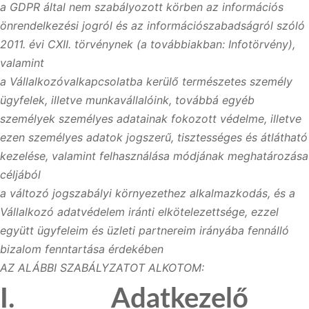
a GDPR által nem szabályozott körben az információs
önrendelkezési jogról és az információszabadságról szóló
2011. évi CXII. törvénynek (a továbbiakban: Infotörvény),
valamint
a Vállalkozóvalkapcsolatba kerülő természetes személy
ügyfelek, illetve munkavállalóink, továbbá egyéb
személyek személyes adatainak fokozott védelme, illetve
ezen személyes adatok jogszerű, tisztességes és átlátható
kezelése, valamint felhasználása módjának meghatározása
céljából
a változó jogszabályi környezethez alkalmazkodás, és a
Vállalkozó adatvédelem iránti elkötelezettsége, ezzel
együtt ügyfeleim és üzleti partnereim irányába fennálló
bizalom fenntartása érdekében
AZ ALÁBBI SZABÁLYZATOT ALKOTOM:
I. Adatkezelő