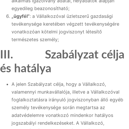
alkalmas igazolvány adatai, helyadatok alapján
egyedileg beazonosítható;
„ügyfél”
: a Vállalkozóval üzletszerű gazdasági
tevékenysége keretében végzett tevékenységére
vonatkozóan kötelmi jogviszonyt létesítő
természetes személy;
III. Szabályzat célja
és hatálya
A jelen Szabályzat célja, hogy a Vállalkozó,
valamennyi munkavállalója, illetve a Vállalkozóval
foglalkoztatásra irányuló jogviszonyban álló egyéb
személy tevékenysége során megtartsa az
adatvédelemre vonatkozó mindenkor hatályos
jogszabályi rendelkezéseket. A Vállalkozó,