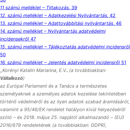
11 számú melléklet – Tiltakozás
. 39
12. számú melléklet – Adatkezelési Nyilvántartás
. 42
13. számú melléklet – Adattovábbítási nyilvántartás
. 46
14. számú melléklet – Nyilvántartás adatvédelmi
incidensekről
47
15. számú melléklet – Tájékoztatás adatvédelmi incidensről
50
16. számú melléklet – Jelentés adatvédelmi incidensről
51
,,Korényi Katalin Marianna, E.V.
.
(a továbbiakban:
Vállalkozó
)
az Európai Parlament és a Tanács a természetes
személyeknek a személyes adatok kezelése tekintetében
történő védelméről és az ilyen adatok szabad áramlásáról,
valamint a 95/46/EK rendelet hatályon kívül helyezéséről
szóló – és 2018. május 25. napjától alkalmazandó – (EU)
2016/679 rendeletének (a továbbiakban: GDPR),