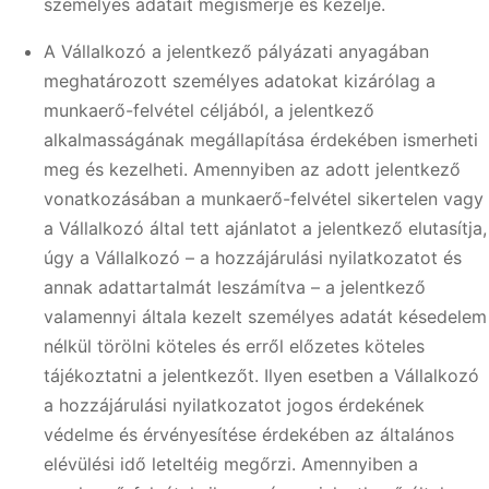
személyes adatait megismerje és kezelje.
A Vállalkozó a jelentkező pályázati anyagában
meghatározott személyes adatokat kizárólag a
munkaerő-felvétel céljából, a jelentkező
alkalmasságának megállapítása érdekében ismerheti
meg és kezelheti. Amennyiben az adott jelentkező
vonatkozásában a munkaerő-felvétel sikertelen vagy
a Vállalkozó által tett ajánlatot a jelentkező elutasítja,
úgy a Vállalkozó – a hozzájárulási nyilatkozatot és
annak adattartalmát leszámítva – a jelentkező
valamennyi általa kezelt személyes adatát késedelem
nélkül törölni köteles és erről előzetes köteles
tájékoztatni a jelentkezőt. Ilyen esetben a Vállalkozó
a hozzájárulási nyilatkozatot jogos érdekének
védelme és érvényesítése érdekében az általános
elévülési idő leteltéig megőrzi. Amennyiben a