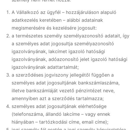
A Vállalkozó az ügyfél – hozzájáruláson alapuló
adatkezelés keretében – alábbi adatainak
megismerésére és kezelésére jogosult:
a természetes személy személyazonosító adatait, így
a személyes adat jogosultja személyazonosító
igazolványának, lakcímet igazoló hatósági
igazolványának, adóazonosító jelet igazoló hatósági
igazolványának adattartalmát;
a szerződéses jogviszony jellegétől függően a
személyes adat jogosultjának bankszámlaszáma,
illetve bankszámláját vezető pénzintézet neve,
amennyiben azt a szerződés tartalmazza;
személyes adat jogosultjának elérhetősége
(telefonszáma, állandó lakcíme – vagy ennek
hiányában – tartózkodási címe, email címe);
jogi személy fél esetén a jogi személy képviseletére