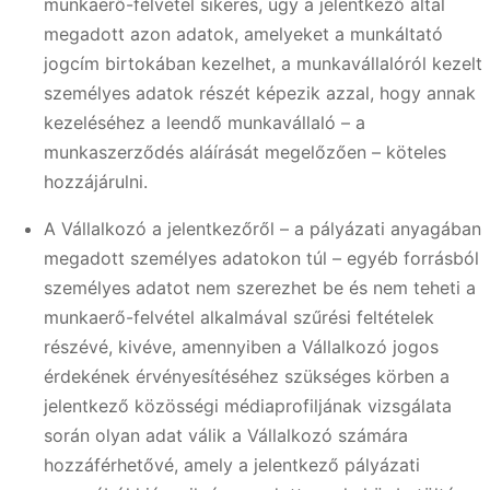
munkaerő-felvétel sikeres, úgy a jelentkező által
megadott azon adatok, amelyeket a munkáltató
jogcím birtokában kezelhet, a munkavállalóról kezelt
személyes adatok részét képezik azzal, hogy annak
kezeléséhez a leendő munkavállaló – a
munkaszerződés aláírását megelőzően – köteles
hozzájárulni.
A Vállalkozó a jelentkezőről – a pályázati anyagában
megadott személyes adatokon túl – egyéb forrásból
személyes adatot nem szerezhet be és nem teheti a
munkaerő-felvétel alkalmával szűrési feltételek
részévé, kivéve, amennyiben a Vállalkozó jogos
érdekének érvényesítéséhez szükséges körben a
jelentkező közösségi médiaprofiljának vizsgálata
során olyan adat válik a Vállalkozó számára
hozzáférhetővé, amely a jelentkező pályázati