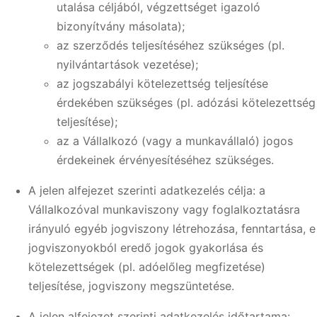
utalása céljából, végzettséget igazoló
bizonyítvány másolata);
az szerződés teljesítéséhez szükséges (pl.
nyilvántartások vezetése);
az jogszabályi kötelezettség teljesítése
érdekében szükséges (pl. adózási kötelezettség
teljesítése);
az a Vállalkozó (vagy a munkavállaló) jogos
érdekeinek érvényesítéséhez szükséges.
A jelen alfejezet szerinti adatkezelés célja: a
Vállalkozóval munkaviszony vagy foglalkoztatásra
irányuló egyéb jogviszony létrehozása, fenntartása, e
jogviszonyokból eredő jogok gyakorlása és
kötelezettségek (pl. adóelőleg megfizetése)
teljesítése, jogviszony megszüntetése.
A jelen alfejezet szerinti adatkezelés időtartama: