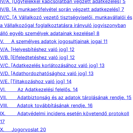
IV/A. [Ügyfelekkel kapcsolatban végzett adatkezelés] 5
IV/B. [A munkaerőfelvétel során végzett adatkezelés] 7
IV/C. [A Vállalkozó vezető tisztségviselői, munkavállalói és
a Vállalkozógal foglalkoztatásra irányuló jogviszonyban
álló egyéb személyek adatainak kezelése] 8
V. A személyes adatok jogosultjainak jogai 11
V/A. [Helyesbítéshez való jog] 12
V/B. [Elfeledtetéshez való jog] 12
V/C. [Adatkezelés korlátozásához való jog] 13
V/D. [Adathordozhatósághoz való jog] 13
V/E. [Tiltakozáshoz való jog] 14
VI. Az Adatkezelési felelős. 14
VII. Adatbiztonság és az adatok tárolásának rendje. 15
VIII. Adatok továbbításának rendje. 16
IX. Adatvédelmi incidens esetén követendő protokoll
17
X. Jogorvoslat 20