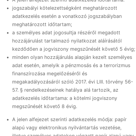
jogszabályi kötelezettségként meghatározott
adatkezelés esetén a vonatkozó jogszabályban
meghatározott időtartam;
a személyes adat jogosultja részéről megadott
hozzájárulást tartalmazó nyilatkozat aláírásától
kezdődően a jogviszony megszűnését követő 5 évig;
minden olyan hozzájárulás alapján kezelt személyes
adat esetén, amelyik a pénzmosás és a terrorizmus
finanszírozása megelőzéséről és
megakadályozásáról szóló 2017. évi LIII. törvény 56-
57. § rendelkezéseinek hatálya alá tartozik, az
adatkezelés időtartama: a kötelmi jogviszony
megszűnését követő 8 évig.
A jelen alfejezet szerinti adatkezelés módja: papír
alapú vagy elektronikus nyilvántartás vezetése,
illetve személyes adatokon végzett papír alapú vagy