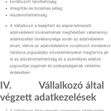
korlátozott tárolhatóság;
integritás és bizalmas jelleg;
elszámoltathatóság.
A Vállalkozó a beépített és alapértelmezett
adatvédelem kívánalmának megfelelően valamennyi
adatkezelési tevékenysége során az adatvédelem
elveit, illetve az adatvédelemre vonatkozó mindenkor
hatályos jogszabályi követelményeket megtartva jár
el az elszámoltathatóság és a személyes adatok
jogosultjai jogainak és szabadságainak védelme
érdekében.
IV. Vállalkozó által
végzett adatkezelés
ek
A Vállalkozó által végzett valamennyi adatkezelés