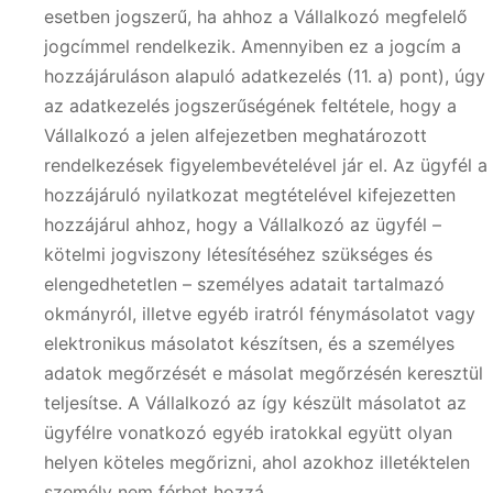
esetben jogszerű, ha ahhoz a Vállalkozó megfelelő
jogcímmel rendelkezik. Amennyiben ez a jogcím a
hozzájáruláson alapuló adatkezelés (11. a) pont), úgy
az adatkezelés jogszerűségének feltétele, hogy a
Vállalkozó a jelen alfejezetben meghatározott
rendelkezések figyelembevételével jár el. Az ügyfél a
hozzájáruló nyilatkozat megtételével kifejezetten
hozzájárul ahhoz, hogy a Vállalkozó az ügyfél –
kötelmi jogviszony létesítéséhez szükséges és
elengedhetetlen – személyes adatait tartalmazó
okmányról, illetve egyéb iratról fénymásolatot vagy
elektronikus másolatot készítsen, és a személyes
adatok megőrzését e másolat megőrzésén keresztül
teljesítse. A Vállalkozó az így készült másolatot az
ügyfélre vonatkozó egyéb iratokkal együtt olyan
helyen köteles megőrizni, ahol azokhoz illetéktelen
személy nem férhet hozzá.