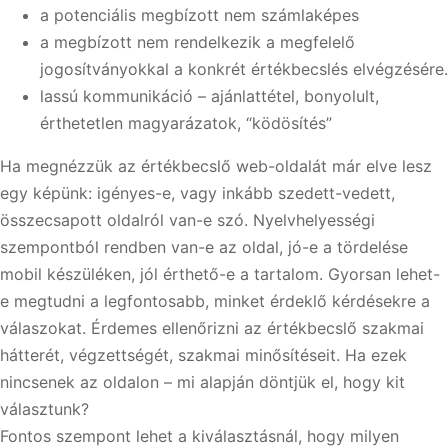
a potenciális megbízott nem számlaképes
a megbízott nem rendelkezik a megfelelő
jogosítványokkal a konkrét értékbecslés elvégzésére.
lassú kommunikáció – ajánlattétel, bonyolult,
érthetetlen magyarázatok, “ködösítés”
Ha megnézzük az értékbecslő web-oldalát már elve lesz
egy képünk: igényes-e, vagy inkább szedett-vedett,
összecsapott oldalról van-e szó. Nyelvhelyességi
szempontból rendben van-e az oldal, jó-e a tördelése
mobil készüléken, jól érthető-e a tartalom. Gyorsan lehet-
e megtudni a legfontosabb, minket érdeklő kérdésekre a
válaszokat. Érdemes ellenőrizni az értékbecslő szakmai
hátterét, végzettségét, szakmai minősítéseit. Ha ezek
nincsenek az oldalon – mi alapján döntjük el, hogy kit
választunk?
Fontos szempont lehet a kiválasztásnál, hogy milyen