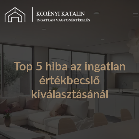
Ugrás
a
tartalomhoz
Top 5 hiba az ingatlan
értékbecslő
kiválasztásánál