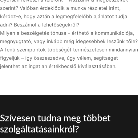
szerint? Valóban érdeklődik a munka részletei iránt,
kérdez-e, hogy aztán a legmegfelelőbb ajánlatot tudja
adni? Beszámol a lehetőségekről?
Milyen a beszélgetés tónusa – érthető a kommunikációja,
megnyugtató, vagy inkább még idegesebbek leszünk tőle?
A fenti szempontok többségét természetesen mindannyian
figyeljük – így összeszedve, úgy vélem, segítséget
jelenthet az ingatlan értékbecslő kiválasztásában.
Szívesen tudna meg többet
szolgáltatásainkról?