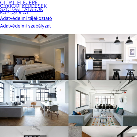
OLDAL ELEJÉRE
GYAKORI KÉRDÉSEK
SZOLGÁLTATÁSOK
KAPCSOLAT
Adatvédelmi tájékoztató
Adatvédelmi szabályzat