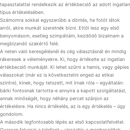
tapasztalattal rendelkezik az értékbecslő az adott ingatlan
típus értékelésében.
Számomra sokkal egyszerűbb a döntés, ha fotót látok
arról, akire munkát szeretnék bízni. Ettől lesz egy első
benyomásom, esetleg szimpátiám, kezdődő bizalmam a
megbízandó szakértő felé.
A neten való keresgélésnél és cég választásnál én mindig
rákeresek a véleményekre. Ki, hogy értékelte az ingatlan
értékbecslő munkáját. Ki lehet szűrni a hamis, vagy gépies
válaszokat (már ez is következtetni enged az etikai
szintre), kinek, hogy tetszett, mit írnak róla – egyáltalán:
bárki fontosnak tartotta-e annyira a kapott szolgáltatást,
annak minőségét, hogy néhány percet szánjon az
értékelésre. Ha nincs értékelés, az is egy értékelés – úgy
gondolom.
A második legfontosabb lépés az első kapcsolatfelvétel.
Gyorsan felveszi a telefont – visszahív a megbeszéltek