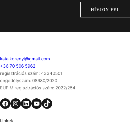
HÍVJON FEL
kata.korenyi@gmail.com
+36 70 506 5962
regisztrációs szám: 43340501
engedélyszám: 08680/2020
EUFIM regisztrációs szám: 2022/254
Linkek